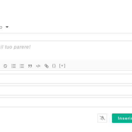
to
{}
[+]