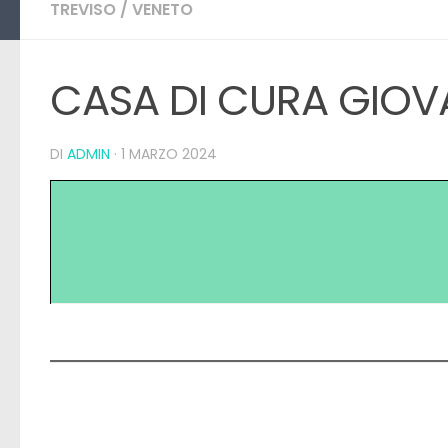
TREVISO
/
VENETO
CASA DI CURA GIOVA
DI
ADMIN
·
1 MARZO 2024