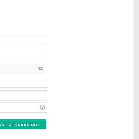
Nome*
Email*
Reparto*