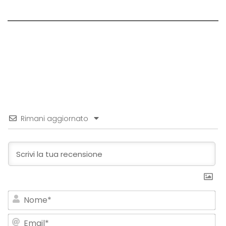
Rimani aggiornato
No
Em