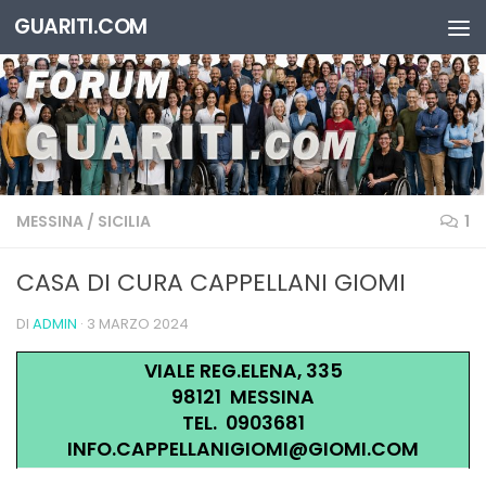
GUARITI.COM
Salta al contenuto
MESSINA
/
SICILIA
1
CASA DI CURA CAPPELLANI GIOMI
DI
ADMIN
·
3 MARZO 2024
VIALE REG.ELENA, 335
98121 MESSINA
TEL. 0903681
INFO.CAPPELLANIGIOMI@GIOMI.COM