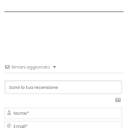
Rimani aggiornato
No
Em