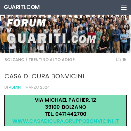
GUARITI.COM
Salta al contenuto
BOLZANO
/
TRENTINO ALTO ADIGE
15
CASA DI CURA BONVICINI
DI
ADMIN
·
1 MARZO 2024
VIA MICHAEL PACHER, 12
39100 BOLZANO
TEL. 0471442700
WWW.CASADICURA.GRUPPOBONVICINI.IT