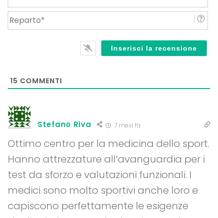
Re
15
COMMENTI
Stefano Riva
7 mesi fa
Ottimo centro per la medicina dello sport.
Hanno attrezzature all’avanguardia per i
test da sforzo e valutazioni funzionali. I
medici sono molto sportivi anche loro e
capiscono perfettamente le esigenze