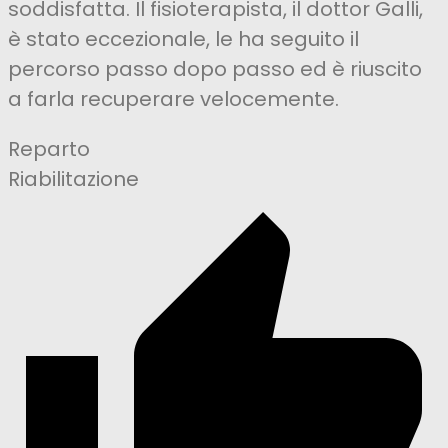
soddisfatta. Il fisioterapista, il dottor Galli,
è stato eccezionale, le ha seguito il
percorso passo dopo passo ed è riuscito
a farla recuperare velocemente.
Reparto
Riabilitazione