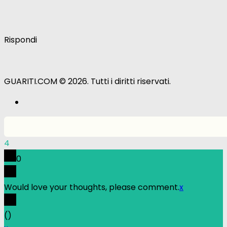
Rispondi
GUARITI.COM © 2026. Tutti i diritti riservati.
4
0
Would love your thoughts, please comment.
x
(
)