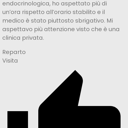
endocrinologica, ho aspettato più di
un’ora rispetto all’orario stabilito e il
medico è stato piuttosto sbrigativo. Mi
aspettavo più attenzione visto che è una
clinica privata.
Reparto
Visita