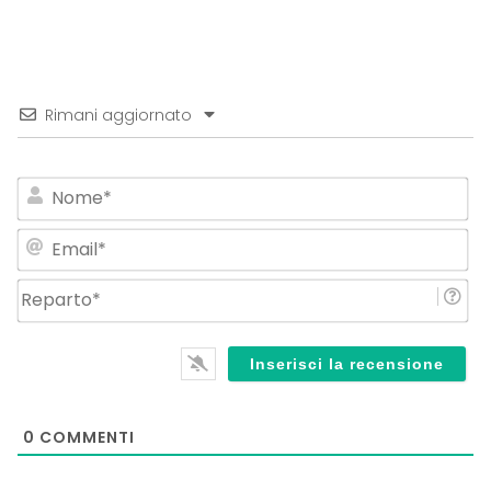
Rimani aggiornato
No
Em
Re
0
COMMENTI