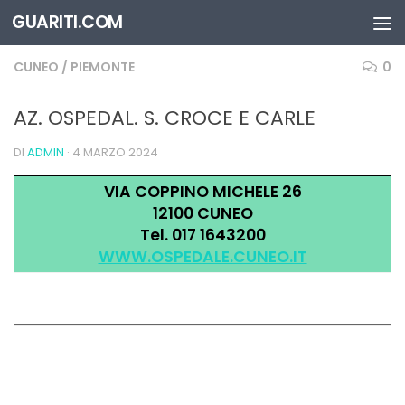
GUARITI.COM
Salta al contenuto
CUNEO
/
PIEMONTE
0
AZ. OSPEDAL. S. CROCE E CARLE
DI
ADMIN
·
4 MARZO 2024
VIA COPPINO MICHELE 26
12100 CUNEO
Tel. 017 1643200
WWW.OSPEDALE.CUNEO.IT