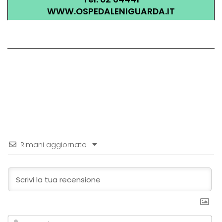
WWW.OSPEDALENIGUARDA.IT
Rimani aggiornato
No