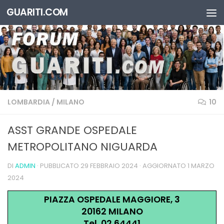
GUARITI.COM
Salta al contenuto
LOMBARDIA
/
MILANO
10
ASST GRANDE OSPEDALE
METROPOLITANO NIGUARDA
DI
ADMIN
· PUBBLICATO
29 FEBBRAIO 2024
· AGGIORNATO
1 MARZO
2024
PIAZZA OSPEDALE MAGGIORE, 3
20162 MILANO
Tel. 02 64441