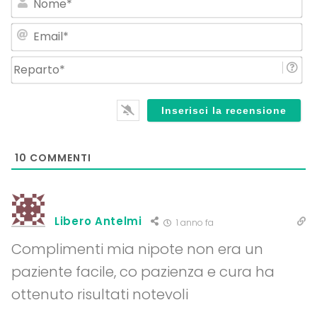
Em
Re
10
COMMENTI
Libero Antelmi
1 anno fa
Complimenti mia nipote non era un
paziente facile, co pazienza e cura ha
ottenuto risultati notevoli