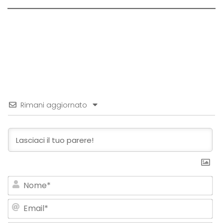
Rimani aggiornato
No
Em