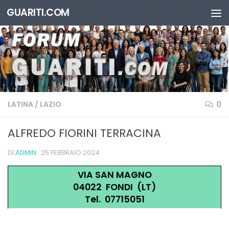
GUARITI.COM
Salta al contenuto
LATINA
/
LAZIO
0
ALFREDO FIORINI TERRACINA
DI
ADMIN
·
25 FEBBRAIO 2024
VIA SAN MAGNO
04022 FONDI (LT)
Tel. 07715051