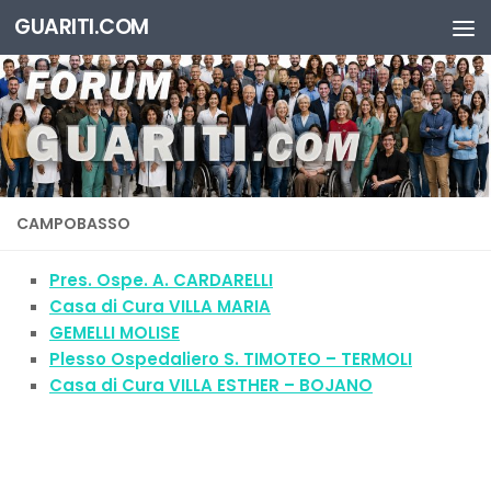
GUARITI.COM
Salta al contenuto
CAMPOBASSO
Pres. Ospe. A. CARDARELLI
Casa di Cura VILLA MARIA
GEMELLI MOLISE
Plesso Ospedaliero S. TIMOTEO – TERMOLI
Casa di Cura VILLA ESTHER – BOJANO