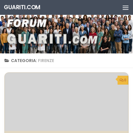
GUARITI.COM
Salta al contenuto
CATEGORIA:
FIRENZE
0